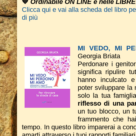
💙
Ordinabile ON LINE e nelle LIBRE
Clicca qui e vai alla scheda del libro p
di più
MI VEDO, MI P
Georgia Briata
Perdonare i genitor
significa ripulire t
hanno inculcato e
poter sviluppare la
solo la tua
famigl
riflesso di una par
un tuo blocco, un t
frammento che hai 
tempo.
In questo libro imparerai a conos
amarti attraverso i tuoi rapporti familiar