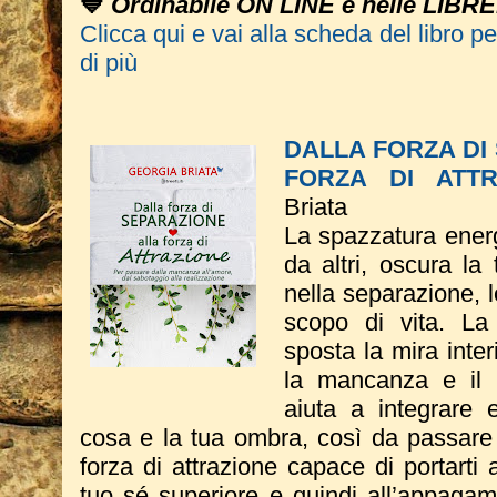
💙
Ordinabile ON LINE e nelle LIBRE
Clicca qui e vai alla scheda del libro p
di più
DALLA FORZA DI
FORZA DI ATTR
Briata
La spazzatura energ
da altri, oscura la
nella separazione, l
scopo di vita. La
sposta la mira inter
la mancanza e il v
aiuta a integrare e
cosa e la tua ombra, così da passare 
forza di attrazione capace di portarti 
tuo sé superiore e quindi all’appagam