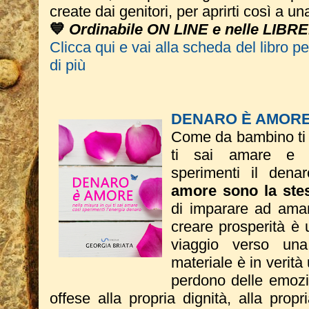
create dai genitori, per aprirti così a u
💙
Ordinabile ON LINE e nelle LIBRE
Clicca qui e vai alla scheda del libro p
di più
DENARO È AMOR
Come da bambino ti s
ti sai amare e n
sperimenti il dena
amore sono la ste
di imparare ad amare
creare prosperità è u
viaggio verso una
materiale è in verità
perdono delle emozio
offese alla propria dignità, alla propr