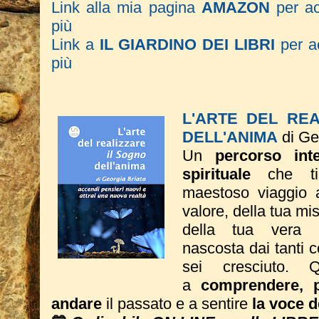
Link alla mia pagina
AMAZON
per a
più
Link a
IL GIARDINO DEI LIBRI
per ac
più
L'ARTE DEL RE
DELL'ANIMA
di Ge
Un
percorso inte
spirituale
che ti
maestoso viaggio a
valore, della tua mi
della tua vera 
nascosta dai tanti 
sei cresciuto. Q
a
comprendere, p
andare
il passato e a sentire
la voce d