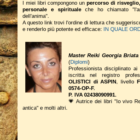
I miei libri compongono un
percorso di risveglio
personale e spirituale
che ho chiamato "l'ar
dell'anima".
A questo link trovi l'ordine di lettura che suggeri
e renderlo più potente ed efficace:
IN QUALE ORD
Master Reiki Georgia Briata
(
Diplomi
)
Professionista disciplinato ai
iscritta nel registro prof
OLISTICI di ASPIN
, livello
0574-OP-F.
P. IVA 02438090991.
💗 Autrice dei libri "Io vivo R
antica" e molti altri.