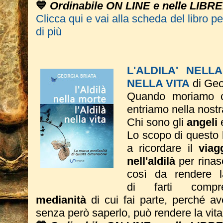
💙
Ordinabile ON LINE e nelle LIBRE
Clicca qui e vai alla scheda del libro p
di più
L'ALDILA' NELL
NELLA VITA
di Geo
Quando moriamo c
entriamo nella nostr
Chi sono gli
angeli
Lo scopo di questo li
a ricordare il
viag
nell'aldilà
per rinas
così da rendere 
di farti com
medianità
di cui fai parte, perché av
senza però saperlo, può rendere la vita 