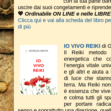
con la tua parte bam
uscire dai suoi congelamenti e riprende
💙
Ordinabile ON LINE e nelle LIBRE
Clicca qui e vai alla scheda del libro p
di più
IO VIVO REIKI
di G
Il Reiki metodo
energetica che co
l’energia vitale un
e gli altri e aiuta a
di luce che stann
terra. Ma Reiki non
è essenza che vive
e colma tutti gli sp
per portare radic
senso e soprattutto una direzione, quel