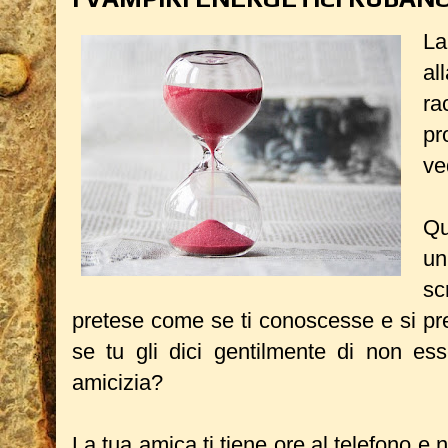
La
al
ra
pr
ve
Qu
un
sc
pretese come se ti conoscesse e si p
se tu gli dici gentilmente di non ess
amicizia?
La tua amica ti tiene ore al telefono e n