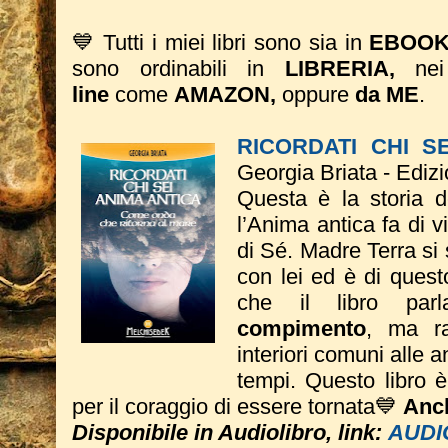
💙 Tutti i miei libri sono sia in
EBOO
sono ordinabili in
LIBRERIA,
ne
line
come
AMAZON,
oppure
da ME
.
RICORDATI CHI S
Georgia Briata - Ediz
Questa è la storia 
l’Anima antica fa di vi
di Sé. Madre Terra si
con lei ed è di quest
che il libro pa
compimento
, ma ra
interiori comuni alle an
tempi.
Questo libro 
per il coraggio di essere tornata💙
Anch
Disponibile in Audiolibro, link:
AUDI