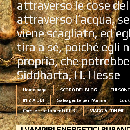
attraverso le cose de
attraverso l’acqua, se
viene scagliato, ed eg
tira a sé, poiché egli
propria, che potrebb
Siddharta, H. Hesse
Home page
SCOPO DEL BLOG
CHI SON
INIZIA QUI
Salvagente per l'Anima
Cook
Corsi e trattamenti REIKI
VIAGGIA CON ME
I VAMPIRI ENERGETICI RUBAN