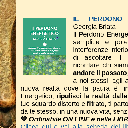
IL PERDONO 
Georgia Briata
Il Perdono Energe
semplice e poten
interferenze interi
di ascoltare il
ricordare chi si
andare il passato
a noi stessi, agli a
nuova realtà dove la paura è fin
Energetico,
ripulisci la realtà dall
tuo sguardo distorto e filtrato, ti part
da te stesso, in una nuova vita, sen
💙
Ordinabile ON LINE e nelle LIB
Clicca qui e vai alla scheda del li