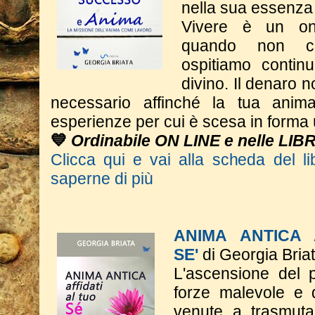
nella sua essenza
Vivere è un on
quando non c
ospitiamo contin
divino. Il denaro n
necessario affinché la tua anim
esperienze per cui è scesa in form
💙
Ordinabile ON LINE e nelle LIB
Clicca qui e vai alla scheda del li
saperne di più
ANIMA ANTICA 
SE'
di Georgia Bria
L'ascensione del p
forze malevole e d
venute a trasmutar