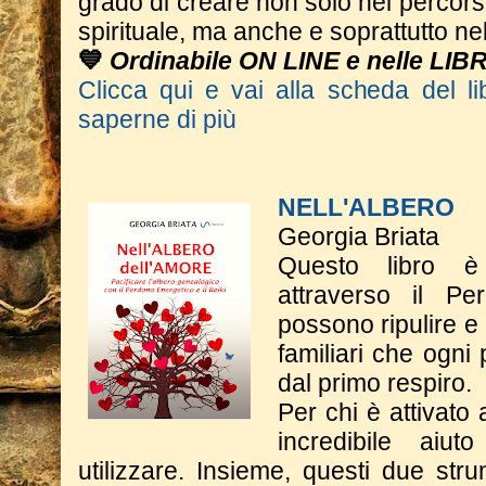
grado di creare non solo nel percor
spirituale, ma anche e soprattutto nel
💙
Ordinabile ON LINE e nelle LIB
Clicca qui e vai alla scheda del li
saperne di più
NELL'ALBERO
Georgia Briata
Questo libro è
attraverso il Pe
possono ripulire e
familiari che ogni
dal primo respiro.
Per chi è attivato 
incredibile aiu
utilizzare. Insieme, questi due st