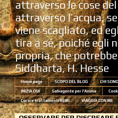
attraverso le cose de
attraverso l’acqua, se
viene scagliato, ed eg
tira a sé, poiché egli
propria, che potrebb
Siddharta, H. Hesse
Home page
SCOPO DEL BLOG
CHI SON
INIZIA QUI
Salvagente per l'Anima
Cook
Corsi e trattamenti REIKI
VIAGGIA CON ME
OSSERVARE PER DISCREARE 