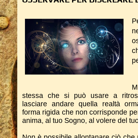
P
n
o
c
p
M
stessa che si può usare a ritros
lasciare andare quella realtà orma
forma rigida che non corrisponde per
anima, al tuo Sogno, al volere del tu
Non è possibile allontanare ciò che