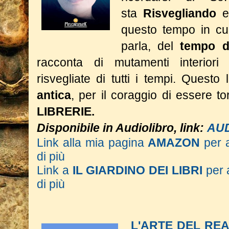
sta
Risvegliando
e
questo tempo in cui
parla, del
tempo d
racconta di mutamenti interior
risvegliate di tutti i tempi.
Questo l
antica
, per il coraggio di essere 
LIBRERIE.
Disponibile in Audiolibro, link:
AU
Link alla mia pagina
AMAZON
per 
di più
Link a
IL GIARDINO DEI LIBRI
per 
di più
L'ARTE DEL RE