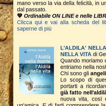
mano verso la via della felicità, in 
dal passato.
💙
Ordinabile ON LINE e nelle LIB
Clicca qui e vai alla scheda del li
saperne di più
L'ALDILA' NELL
NELLA VITA
di Ge
Quando moriamo c
entriamo nella nos
Chi sono gli
angeli
Lo scopo di ques
portarti a ricorda
già fatto nell'aldi
nuova vita, così
un'amica. E di farti comprendere l