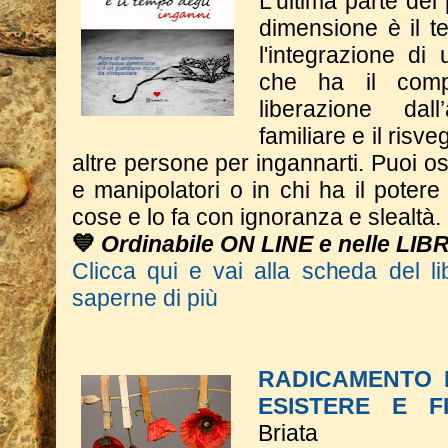
L'ultima parte del
dimensione è il t
l'integrazione di
che ha il comp
liberazione dall
familiare e il risve
altre persone per ingannarti. Puoi os
e manipolatori o in chi ha il potere 
cose e lo fa con ignoranza e slealtà.
💙
Ordinabile ON LINE e nelle LIB
Clicca qui e vai alla scheda del li
saperne di più
RADICAMENTO 
ESISTERE E F
Briata