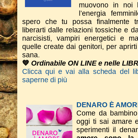
muovono in noi l
l’energia femmini
spero che tu possa finalmente tr
liberarti dalle relazioni tossiche e dal
narcisisti, vampiri energetici e m
quelle create dai genitori, per aprir
sana.
💙
Ordinabile ON LINE e nelle LIB
Clicca qui e vai alla scheda del li
saperne di più
DENARO È AMOR
Come da bambino t
oggi ti sai amare 
sperimenti il dena