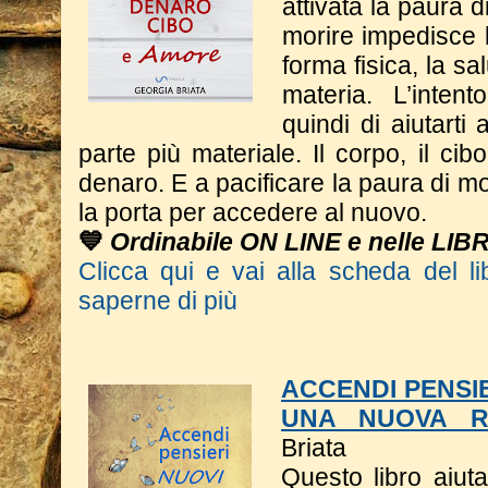
attivata la paura d
morire impedisce l
forma fisica, la sa
materia. L’inten
quindi di aiutarti
parte più materiale. Il corpo, il cib
denaro. E a pacificare la paura di m
la porta per accedere al nuovo.
💙
Ordinabile ON LINE e nelle LIB
Clicca qui e vai alla scheda del li
saperne di più
ACCENDI PENSIE
UNA NUOVA R
Briata
Questo libro a
iut