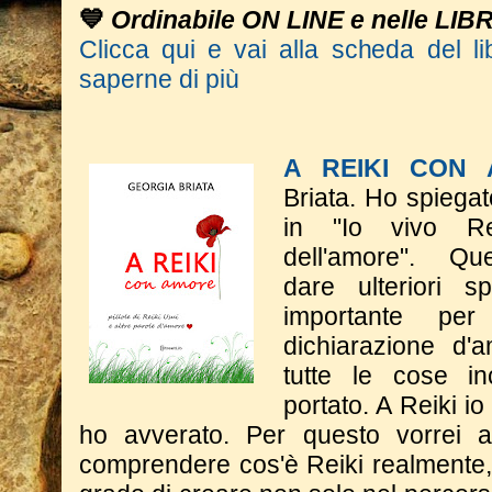
💙
Ordinabile ON LINE e nelle LIB
Clicca qui e vai alla scheda del li
saperne di più
A REIKI CON
Briata.
Ho spiegat
in "Io vivo Rei
dell'amore".
​Q
dare
ulteriori s
importante p
dichiarazione d'a
tutte le cose in
portato. A Reiki i
ho avverato.
​Per questo vorrei 
comprendere cos'è Reiki realmente,