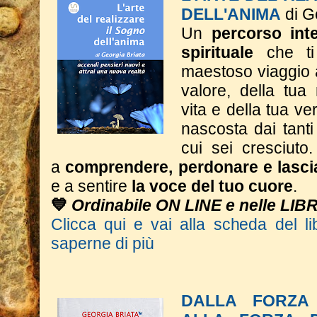
DELL'ANIMA
di G
Un
percorso inte
spirituale
che ti
maestoso viaggio a
valore, della tua
vita e della tua ve
nascosta dai tant
cui sei cresciuto.
a
comprendere, perdonare e lasci
e a sentire
la voce del tuo cuore
.
💙
Ordinabile ON LINE e nelle LIB
Clicca qui e vai alla scheda del li
saperne di più
DALLA FORZA 