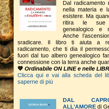
Dal radicamento 
nella materia e 
esistere. Ma quand
ritira le sue 
genealogico e n
Anche l'ascensio
sradicare. Il libro ti aiuta a 
radicamento, che ti dia il permesso
fuori dal tuo albero genealogico fa
connessione con la terra anche quan
💙
Ordinabile ON LINE e nelle LIB
Clicca qui e vai alla scheda del li
saperne di più
DAL CAPRO
ALL'AMORE
di Ge