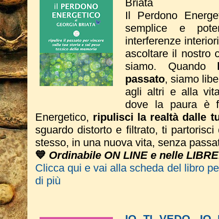
Briata
Il Perdono Energe
semplice e poten
interferenze interio
ascoltare il nostro 
siamo. Quando
passato
, siamo liber
agli altri e alla vi
dove la paura è fi
Energetico,
ripulisci la realtà dalle 
sguardo distorto e filtrato, ti partorisc
stesso, in una nuova vita, senza passa
💙
Ordinabile ON LINE e nelle LIBRE
Clicca qui e vai alla scheda del libro p
di più
IO TI VEDO, IO