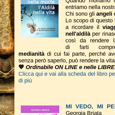
Quando moriamo c
entriamo nella nostr
Chi sono gli
angeli
Lo scopo di questo li
a ricordare il
viag
nell'aldilà
per rinas
così da rendere 
di farti com
medianità
di cui fai parte, perché av
senza però saperlo, può rendere la vita 
💙
Ordinabile ON LINE e nelle LIBRE
Clicca qui e vai alla scheda del libro p
di più
MI VEDO, MI P
Georgia Briata