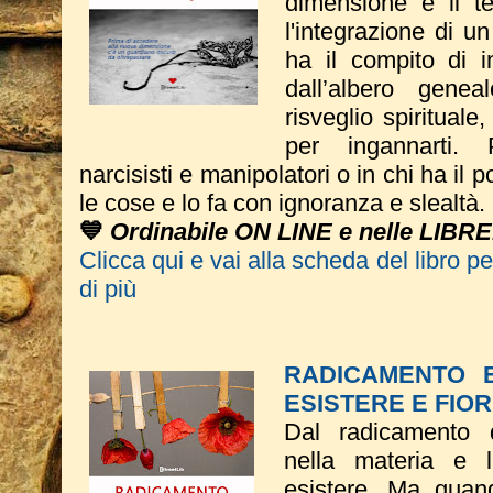
dimensione è il t
l'integrazione di 
ha il compito di i
dall’albero genea
risveglio spirituale
per ingannarti. 
narcisisti e manipolatori o in chi ha il p
le cose e lo fa con ignoranza e slealtà.
💙
Ordinabile ON LINE e nelle LIBRE
Clicca qui e vai alla scheda del libro p
di più
RADICAMENTO 
ESISTERE E FIOR
Dal radicamento 
nella materia e 
esistere. Ma quand