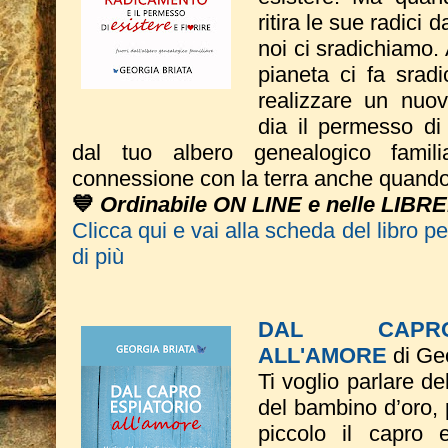
ritira le sue radici 
noi ci sradichiamo.
pianeta ci fa sradic
realizzare un nuov
dia il permesso di 
dal tuo albero genealogico famil
connessione con la terra anche quando 
💙
Ordinabile ON LINE e nelle LIBR
Clicca qui e vai alla scheda del libro p
di più
DAL CAPRO
ALL'AMORE
di Geo
Ti voglio parlare de
del bambino d’oro, 
piccolo il capro e