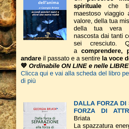
spirituale
che ti
maestoso viaggio a
valore, della tua mi
della tua vera 
nascosta dai tanti 
sei cresciuto. Q
a
comprendere, p
andare
il passato e a sentire
la voce d
💙
Ordinabile ON LINE e nelle LIBRE
Clicca qui e vai alla scheda del libro p
di più
DALLA FORZA DI
FORZA DI ATTR
Briata
La spazzatura energ