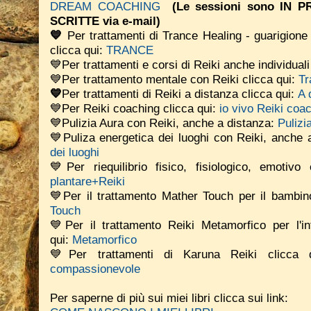
DREAM COACHING
(Le sessioni sono IN
SCRITTE via e-mail)
💙
Per trattamenti di Trance Healing - guarigione 
clicca qui:
TRANCE
💙Per trattamenti e corsi di Reiki anche individual
💙Per trattamento mentale con Reiki clicca qui:
Tr
💙
Per trattamenti di Reiki a distanza clicca qui:
A 
💙Per Reiki coaching
clicca qui:
io vivo Reiki coa
💙Pulizia Aura con Reiki, anche a distanza:
Pulizi
💙Puliza energetica dei luoghi con Reiki, anche 
dei luoghi
💙Per riequilibrio fisico, fisiologico, emotiv
plantare+Reiki
💙Per il trattamento Mather Touch per il bambino
Touch
💙Per il trattamento Reiki Metamorfico per l'in
qui:
Metamorfico
💙Per trattamenti di Karuna Reiki clicca
compassionevole
Per saperne di più sui miei libri clicca sui link: