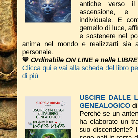
antiche verso i
ascensione, e 
individuale. E com
gemello di luce, aff
e sostenere nel por
anima nel mondo e realizzarti sia a 
personale.
💙
Ordinabile ON LINE e nelle LIBRE
Clicca qui e vai alla scheda del libro p
di più
USCIRE DALLE 
GENEALOGICO
di
Perché se un anten
ha elaborato un t
suo discendente? I 
sono nati in terza