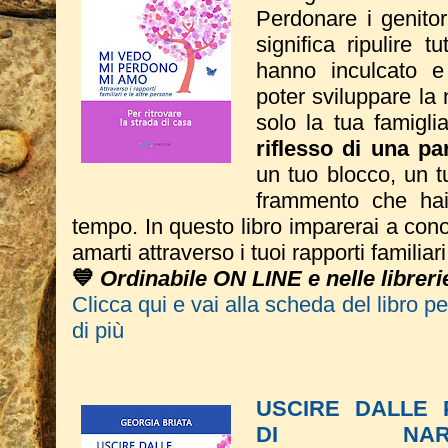
Perdonare i genitor
significa ripulire t
hanno inculcato e
poter sviluppare la
solo la tua
famigl
riflesso di una par
un tuo blocco, un t
frammento che hai 
tempo.
In questo libro imparerai a conos
amarti attraverso i tuoi rapporti familiar
💙
Ordinabile ON LINE e nelle libreri
Clicca qui e vai alla scheda del libro p
di più
USCIRE DALLE P
DI NAR