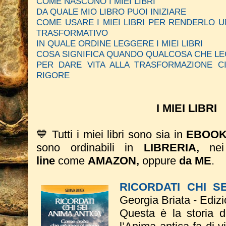
COME NASCONO I MIEI LIBRI
DA QUALE MIO LIBRO PUOI INIZIARE
COME USARE I MIEI LIBRI PER RENDERLO
TRASFORMATIVO
IN QUALE ORDINE LEGGERE I MIEI LIBRI
COSA SIGNIFICA QUANDO QUALCOSA CHE LE
PER DARE VITA ALLA TRASFORMAZIONE C
RIGORE
I MIEI LIBRI
💙 Tutti i miei libri sono sia in
EBOO
sono ordinabili in
LIBRERIA,
ne
line
come
AMAZON,
oppure
da ME
.
RICORDATI CHI S
Georgia Briata - Ediz
Questa è la storia 