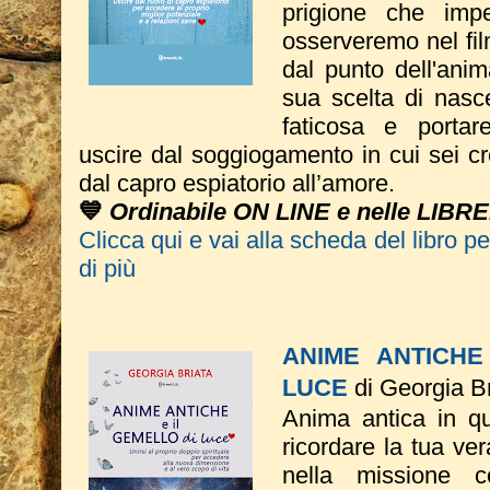
prigione che imp
osserveremo nel fil
dal punto dell'ani
sua scelta di nasce
faticosa e portar
uscire dal soggiogamento in cui sei c
dal capro espiatorio all’amore.
💙
Ordinabile ON LINE e nelle LIBRE
Clicca qui e vai alla scheda del libro p
di più
ANIME ANTICHE
LUCE
di Georgia Br
Anima antica in que
ricordare la tua ve
nella missione