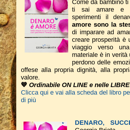
Come da bambino ti s
ti sai amare e n
sperimenti il dena
amore sono la ste
di imparare ad amare
creare prosperità è u
viaggio verso una
materiale è in verità
perdono delle emozio
offese alla propria dignità, alla propr
valore.
💙
Ordinabile ON LINE e nelle LIBRE
Clicca qui e vai alla scheda del libro p
di più
DENARO, SUCC