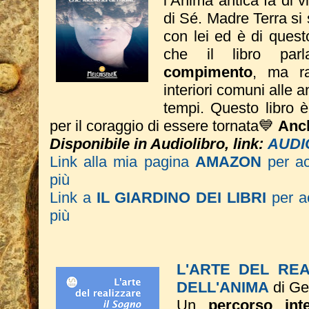
l’Anima antica fa di vi
di Sé. Madre Terra si
con lei ed è di quest
che il libro pa
compimento
, ma ra
interiori comuni alle an
tempi.
Questo libro 
per il coraggio di essere tornata💙
Anch
Disponibile in Audiolibro, link:
AUDI
Link alla mia pagina
AMAZON
per a
più
Link a
IL GIARDINO DEI LIBRI
per ac
più
L'ARTE DEL RE
DELL'ANIMA
di Ge
Un
percorso inte