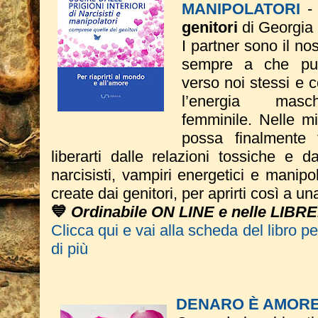
MANIPOLATORI
genitori
di Georgia 
I partner sono il no
sempre a che pun
verso noi stessi e 
l’energia mas
femminile. Nelle m
possa finalmente 
liberarti dalle relazioni tossiche e dal
narcisisti, vampiri energetici e manipo
create dai genitori, per aprirti così a u
💙
Ordinabile ON LINE e nelle LIBRE
Clicca qui e vai alla scheda del libro p
di più
DENARO È AMOR