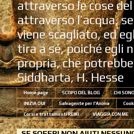
attraverso le cose de
attraverso l’acqua, se
viene scagliato, ed eg
tira a sé, poiché egli
propria, che potrebb
Siddharta, H. Hesse
Home page
SCOPO DEL BLOG
CHI SON
INIZIA QUI
Salvagente per l'Anima
Cook
Corsi e trattamenti REIKI
VIAGGIA CON ME
SE SOFFRI NON AIUTI NESSUN