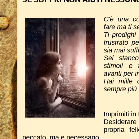
C'è una co
fare ma ti s
Ti prodighi 
frustrato 
sia mai suff
Sei stanco
stimoli e
avanti per i
Hai mille 
sempre più di
Imprimiti in
Desiderare
propria fe
peccato, ma è necessario.