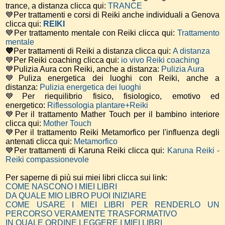
trance, a distanza clicca qui:
TRANCE
💙Per trattamenti e corsi di Reiki anche individuali a Genova
clicca qui:
REIKI
💙Per trattamento mentale con Reiki clicca qui:
Trattamento
mentale
💙
Per trattamenti di Reiki a distanza clicca qui:
A distanza
💙Per Reiki coaching
clicca qui:
io vivo Reiki coaching
💙Pulizia Aura con Reiki, anche a distanza:
Pulizia Aura
💙Puliza energetica dei luoghi con Reiki, anche a
distanza:
Pulizia energetica dei luoghi
💙Per riequilibrio fisico, fisiologico, emotivo ed
energetico:
Riflessologia plantare+Reiki
💙Per il trattamento Mather Touch per il bambino interiore
clicca qui:
Mother Touch
💙Per il trattamento Reiki Metamorfico per l'influenza degli
antenati clicca qui:
Metamorfico
💙Per trattamenti di Karuna Reiki clicca qui:
Karuna Reiki -
Reiki compassionevole
Per saperne di più sui miei libri clicca sui link:
COME NASCONO I MIEI LIBRI
DA QUALE MIO LIBRO PUOI INIZIARE
COME USARE I MIEI LIBRI PER RENDERLO UN
PERCORSO VERAMENTE TRASFORMATIVO
IN QUALE ORDINE LEGGERE I MIEI LIBRI