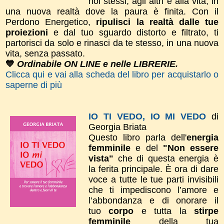
noi stessi, agli altri e alla vita, in
una nuova realtà dove la paura è finita. ​Con il
Perdono Energetico,
ripulisci la realtà dalle tue
proiezioni
e dal tuo sguardo distorto e filtrato, ti
partorisci da solo e rinasci da te stesso, in una nuova
vita, senza passato.
💙
Ordinabile ON LINE e nelle LIBRERIE.
Clicca qui e vai alla scheda del libro per acquistarlo o
saperne di più
IO TI VEDO, IO MI VEDO
di
Georgia Briata
Questo libro parla dell'
energia
femminile
e del
"Non essere
vista"
che di questa energia è
la ferita principale. È ora di dare
voce a tutte le tue parti invisibili
che ti impediscono l’amore e
l’abbondanza e di onorare il
tuo
corpo
e tutta la
stirpe
femminile
della tua