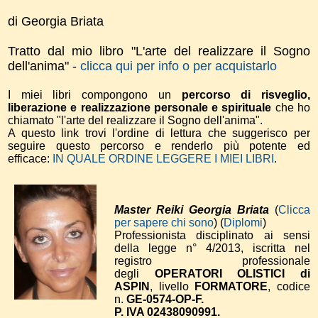
di Georgia Briata
Tratto dal mio libro "L'arte del realizzare il Sogno
dell'anima" -
clicca qui per info o per acquistarlo
I miei libri compongono un
percorso di risveglio,
liberazione e realizzazione personale e spirituale
che ho
chiamato "l'arte del realizzare il Sogno dell'anima".
A questo link trovi l'ordine di lettura che suggerisco per
seguire questo percorso e renderlo più potente ed
efficace:
IN QUALE ORDINE LEGGERE I MIEI LIBRI
.
Master Reiki Georgia Briata
(
Clicca
per sapere chi sono
) (
Diplomi
)
Professionista disciplinato ai sensi
della legge n° 4/2013, iscritta nel
registro professionale
degli
OPERATORI OLISTICI di
ASPIN
, livello
FORMATORE
, codice
n.
GE-0574-OP-F.
P. IVA 02438090991.