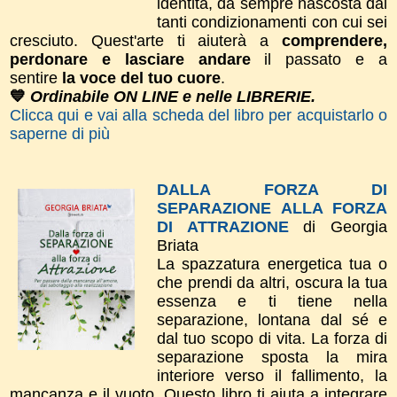
identità, da sempre nascosta dai
tanti condizionamenti con cui sei
cresciuto. Quest'arte ti aiuterà a
comprendere,
perdonare e lasciare andare
il passato e a
sentire
la voce del tuo cuore
.
💙
Ordinabile ON LINE e nelle LIBRERIE.
Clicca qui e vai alla scheda del libro per acquistarlo o
saperne di più
DALLA FORZA DI
SEPARAZIONE ALLA FORZA
DI ATTRAZIONE
di Georgia
Briata
La spazzatura energetica tua o
che prendi da altri, oscura la tua
essenza e ti tiene nella
separazione, lontana dal sé e
dal tuo scopo di vita. La forza di
separazione sposta la mira
interiore verso il fallimento, la
mancanza e il vuoto. Questo libro ti aiuta a integrare