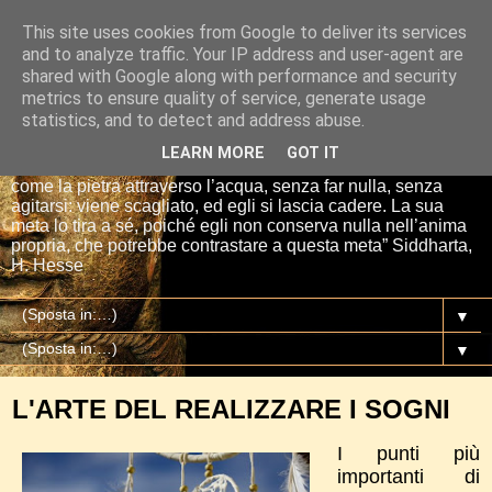
This site uses cookies from Google to deliver its services
Io sono il mio Buddha
and to analyze traffic. Your IP address and user-agent are
shared with Google along with performance and security
metrics to ensure quality of service, generate usage
“Se tu getti una pietra nell’acqua, essa si affretta per la via
statistics, and to detect and address abuse.
più breve fino al fondo. E così è Siddharta, quando ha una
meta, un proposito. Siddharta non fa nulla. Siddharta pensa,
LEARN MORE
GOT IT
aspetta, digiuna, ma passa attraverso le cose del mondo
come la pietra attraverso l’acqua, senza far nulla, senza
agitarsi: viene scagliato, ed egli si lascia cadere. La sua
meta lo tira a sé, poiché egli non conserva nulla nell’anima
propria, che potrebbe contrastare a questa meta” Siddharta,
H. Hesse
▼
▼
L'ARTE DEL REALIZZARE I SOGNI
I punti più
importanti di