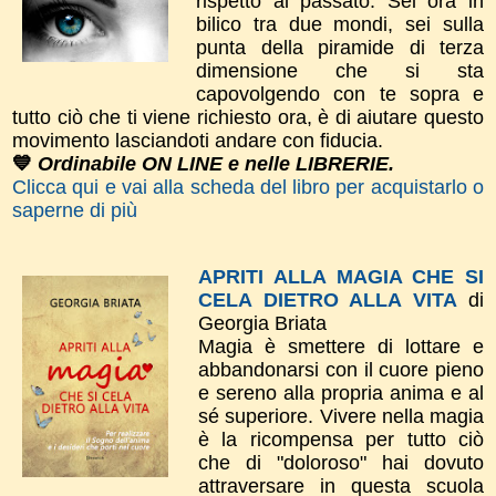
rispetto al passato. Sei ora in
bilico tra due mondi, sei sulla
punta della piramide di terza
dimensione che si sta
capovolgendo con te sopra e
tutto ciò che ti viene richiesto ora, è di aiutare questo
movimento lasciandoti andare con fiducia.
💙
Ordinabile ON LINE e nelle LIBRERIE.
Clicca qui e vai alla scheda del libro per acquistarlo o
saperne di più
APRITI ALLA MAGIA CHE SI
CELA DIETRO ALLA VITA
di
Georgia Briata
Magia è smettere di lottare e
abbandonarsi con il cuore pieno
e sereno alla propria anima e al
sé superiore. Vivere nella magia
è la ricompensa per tutto ciò
che di "doloroso" hai dovuto
attraversare in questa scuola