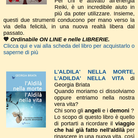
Per chi è attivato all’energia
Reiki, è un incredibile aiuto in
più da poter utilizzare. Insieme,
questi due strumenti conducono per mano verso la
via della felicità, in una nuova realtà libera dal
passato.
💙
Ordinabile ON LINE e nelle LIBRERIE.
Clicca qui e vai alla scheda del libro per acquistarlo o
saperne di più
L'ALDILA' NELLA MORTE,
L'ADILDA' NELLA VITA
di
Georgia Briata
Quando moriamo ci dissolviamo
oppure entriamo nella nostra
vera vita?
Chi sono gli
angeli
e i
demoni
?
Lo scopo di questo libro è quello
di portarti a ricordare il
viaggio
che hai già fatto nell'aldilà
per
rinascere in una nuova vita, così