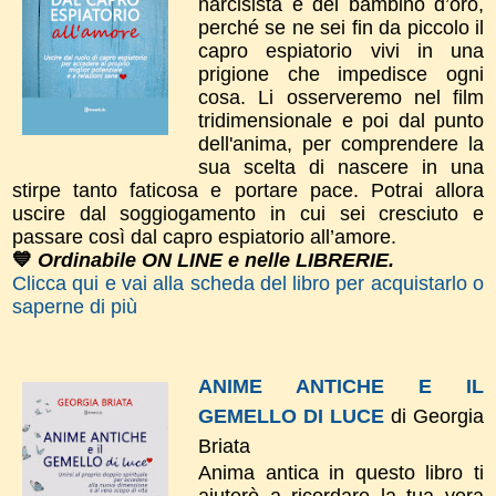
narcisista e del bambino d’oro,
perché se ne sei fin da piccolo il
capro espiatorio vivi in una
prigione che impedisce ogni
cosa. Li osserveremo nel film
tridimensionale e poi dal punto
dell'anima, per comprendere la
sua scelta di nascere in una
stirpe tanto faticosa e portare pace. Potrai allora
uscire dal soggiogamento in cui sei cresciuto e
passare così dal capro espiatorio all’amore.
💙
Ordinabile ON LINE e nelle LIBRERIE.
Clicca qui e vai alla scheda del libro per acquistarlo o
saperne di più
ANIME ANTICHE E IL
GEMELLO DI LUCE
di Georgia
Briata
Anima antica in questo libro ti
aiuterò a ricordare la tua vera