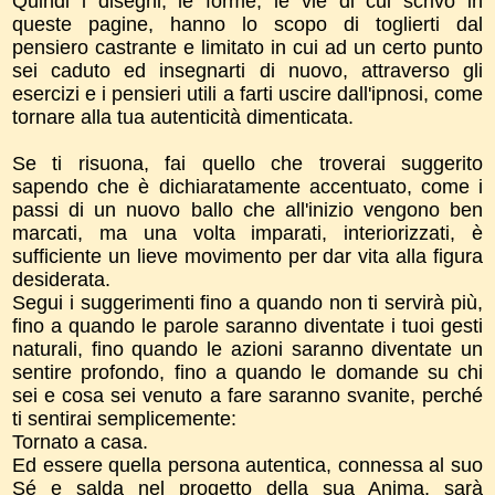
Quindi i disegni, le forme, le vie di cui scrivo in
queste pagine, hanno lo scopo di toglierti dal
pensiero castrante e limitato in cui ad un certo punto
sei caduto ed insegnarti di nuovo, attraverso gli
esercizi e i pensieri utili a farti uscire dall'ipnosi, come
tornare alla tua autenticità dimenticata.
Se ti risuona, fai quello che troverai suggerito
sapendo che è dichiaratamente accentuato, come i
passi di un nuovo ballo che all'inizio vengono ben
marcati, ma una volta imparati, interiorizzati, è
sufficiente un lieve movimento per dar vita alla figura
desiderata.
Segui i suggerimenti fino a quando non ti servirà più,
fino a quando le parole saranno diventate i tuoi gesti
naturali, fino quando le azioni saranno diventate un
sentire profondo, fino a quando le domande su chi
sei e cosa sei venuto a fare saranno svanite, perché
ti sentirai semplicemente:
Tornato a casa.
Ed essere quella persona autentica, connessa al suo
Sé e salda nel progetto della sua Anima, sarà