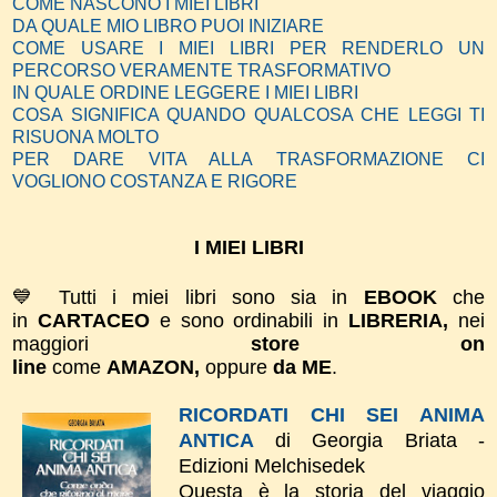
COME NASCONO I MIEI LIBRI
DA QUALE MIO LIBRO PUOI INIZIARE
COME USARE I MIEI LIBRI PER RENDERLO UN
PERCORSO VERAMENTE TRASFORMATIVO
IN QUALE ORDINE LEGGERE I MIEI LIBRI
COSA SIGNIFICA QUANDO QUALCOSA CHE LEGGI TI
RISUONA MOLTO
PER DARE VITA ALLA TRASFORMAZIONE CI
VOGLIONO COSTANZA E RIGORE
I MIEI LIBRI
💙 Tutti i miei libri sono sia in
EBOOK
che
in
CARTACEO
e sono ordinabili in
LIBRERIA,
nei
maggiori
store on
line
come
AMAZON,
oppure
da ME
.
RICORDATI CHI SEI ANIMA
ANTICA
di Georgia Briata -
Edizioni Melchisedek
Questa è la storia del viaggio