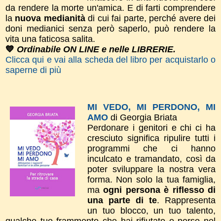
da rendere la morte un'amica. E di farti comprendere
la
nuova medianità
di cui fai parte, perché avere dei
doni medianici senza però saperlo, può rendere la
vita una faticosa salita.
💙
Ordinabile ON LINE e nelle LIBRERIE.
Clicca qui e vai alla scheda del libro per acquistarlo o
saperne di più
MI VEDO, MI PERDONO, MI
AMO
di Georgia Briata
Perdonare i genitori e chi ci ha
cresciuto significa ripulire tutti i
programmi che ci hanno
inculcato e tramandato, così da
poter sviluppare la nostra vera
forma.
Non solo la tua
famiglia,
ma
ogni persona è riflesso di
una parte di te
. Rappresenta
un tuo blocco, un tuo talento,
qualche tuo frammento che hai rifiutato o perso nel