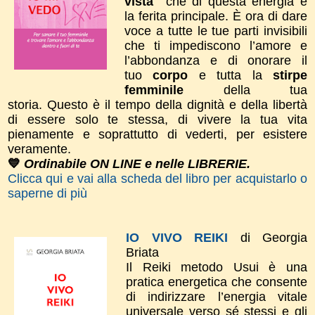
vista"
che di questa energia è
la ferita principale. È ora di dare
voce a tutte le tue parti invisibili
che ti impediscono l’amore e
l’abbondanza e di onorare il
tuo
corpo
e tutta la
stirpe
femminile
della tua
storia.
Questo è il tempo della dignità e della libertà
di essere solo te stessa, di vivere la tua vita
pienamente e soprattutto di vederti, per esistere
veramente.
💙
Ordinabile ON LINE e nelle LIBRERIE.
Clicca qui e vai alla scheda del libro per acquistarlo o
saperne di più
IO VIVO REIKI
di Georgia
Briata
Il Reiki metodo Usui è una
pratica energetica che consente
di indirizzare l’energia vitale
universale verso sé stessi e gli