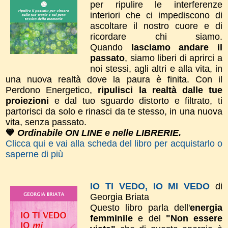
per ripulire le interferenze
interiori che ci impediscono di
ascoltare il nostro cuore e di
ricordare chi siamo.
Quando
lasciamo andare il
passato
, siamo liberi di aprirci a
noi stessi, agli altri e alla vita, in
una nuova realtà dove la paura è finita. ​Con il
Perdono Energetico,
ripulisci la realtà dalle tue
proiezioni
e dal tuo sguardo distorto e filtrato, ti
partorisci da solo e rinasci da te stesso, in una nuova
vita, senza passato.
💙
Ordinabile ON LINE e nelle LIBRERIE.
Clicca qui e vai alla scheda del libro per acquistarlo o
saperne di più
IO TI VEDO, IO MI VEDO
di
Georgia Briata
Questo libro parla dell'
energia
femminile
e del
"Non essere