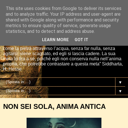
This site uses cookies from Google to deliver its services
Io sono il mio Buddha
and to analyze traffic. Your IP address and user-agent are
shared with Google along with performance and security
metrics to ensure quality of service, generate usage
“Se tu getti una pietra nell’acqua, essa si affretta per la via
statistics, and to detect and address abuse.
più breve fino al fondo. E così è Siddharta, quando ha una
meta, un proposito. Siddharta non fa nulla. Siddharta pensa,
LEARN MORE
GOT IT
aspetta, digiuna, ma passa attraverso le cose del mondo
come la pietra attraverso l’acqua, senza far nulla, senza
agitarsi: viene scagliato, ed egli si lascia cadere. La sua
meta lo tira a sé, poiché egli non conserva nulla nell’anima
propria, che potrebbe contrastare a questa meta” Siddharta,
H. Hesse
▼
▼
NON SEI SOLA, ANIMA ANTICA