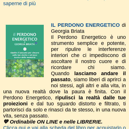
saperne di più
IL PERDONO ENERGETICO
di
Georgia Briata
Il Perdono Energetico è uno
strumento semplice e potente,
per ripulire le interferenze
interiori che ci impediscono di
ascoltare il nostro cuore e di
ricordare chi siamo.
Quando
lasciamo andare il
passato
, siamo liberi di aprirci a
noi stessi, agli altri e alla vita, in
una nuova realtà dove la paura è finita. ​Con il
Perdono Energetico,
ripulisci la realtà dalle tue
proiezioni
e dal tuo sguardo distorto e filtrato, ti
partorisci da solo e rinasci da te stesso, in una nuova
vita, senza passato.
💙 Ordinabile ON LINE e nelle LIBRERIE.
Clicca qui e vai alla scheda del libro per acquistarlo o