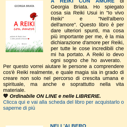
A REIKI CON AMORE
di
Georgia Briata.
Ho spiegato
cosa sia Reiki Usui in "Io vivo
Reiki" e "Nell'albero
dell'amore".
​Questo libro è per
dare
ulteriori spunti, m
a cosa
più importante per me, è la mia
dichiarazione d'amor​e per Reiki,
per tutte le cose incredibili che
mi ha portato. A Reiki io devo
ogni sogno che ho avverato.
Per questo vorrei aiutare le persone a comprendere
cos'è Reiki realmente, e quale magia sia in grado di
creare non solo nel percorso di crescita umana e
spirituale, ma anche e soprattutto nella vita
materiale.
💙
Ordinabile ON LINE e nelle LIBRERIE.
Clicca qui e vai alla scheda del libro per acquistarlo o
saperne di più
NELL'ALBERO