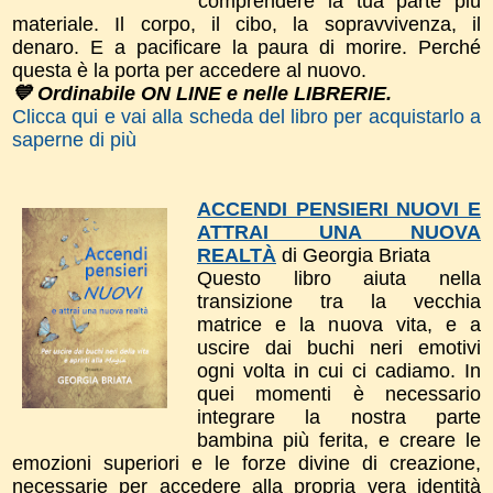
comprendere la tua parte più
materiale. Il corpo, il cibo, la sopravvivenza, il
denaro. E a pacificare la paura di morire. Perché
questa è la porta per accedere al nuovo.
💙 Ordinabile ON LINE e nelle LIBRERIE.
Clicca qui e vai alla scheda del libro per acquistarlo a
saperne di più
ACCENDI PENSIERI NUOVI E
ATTRAI UNA NUOVA
REALTÀ
di Georgia Briata
Questo libro a
iuta nella
transizione tra la vecchia
matrice e la nuova vita, e a
uscire dai buchi neri emotivi
ogni volta in cui ci cadiamo. In
quei momenti è necessario
integrare la nostra parte
bambina più ferita, e creare le
emozioni superiori e le forze divine di creazione,
necessarie per accedere alla propria vera identità