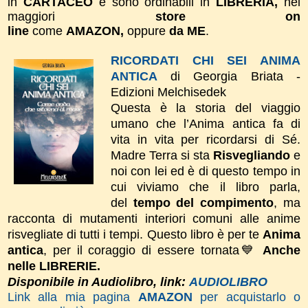
in
CARTACEO
e sono ordinabili in
LIBRERIA,
nei
maggiori
store on
line
come
AMAZON,
oppure
da ME
.
RICORDATI CHI SEI ANIMA
ANTICA
di Georgia Briata -
Edizioni Melchisedek
Questa è la storia del viaggio
umano che l’Anima antica fa di
vita in vita per ricordarsi di Sé.
Madre Terra si sta
Risvegliando
e
noi con lei ed è di questo tempo in
cui viviamo che il libro parla,
del
tempo del compimento
, ma
racconta di mutamenti interiori comuni alle anime
risvegliate di tutti i tempi.
Questo libro è per te
Anima
antica
, per il coraggio di essere tornata💙
Anche
nelle LIBRERIE.
Disponibile in Audiolibro, link:
AUDIOLIBRO
Link alla mia pagina
AMAZON
per acquistarlo o