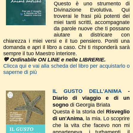
Questo è uno strumento di
Divinazione Evolutiva. Qui
troverai le frasi più potenti dei
miei tanti scritti, accompagnate
da parole nuove che ti possano
aiutare a districare con
chiarezza i miei versi e il tuo pensiero. Poniti una
domanda e apri il libro a caso. Chi ti risponderà sarà
sempre il tuo Maestro interiore.
💙 Ordinabile ON LINE e nelle LIBRERIE.
Clicca qui e vai alla scheda del libro per acquistarlo o
saperne di più
IL GUSTO DELL'ANIMA
-
Diario di viaggio e di un
sogno
di Georgia Briata
Questa è la storia del
Risveglio
di un'Anima
, la mia. Lo scoprire
che la vita che facevo non mi
apparteneva, i turbamenti, il