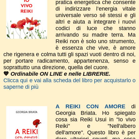
pratica energetica che consente
di indirizzare l’energia vitale
universale verso sé stessi e gli
altri e aiuta a integrare i nuovi
codici di luce che stanno
arrivando su madre terra. Ma
Reiki non è solo uno strumento,
è essenza che vive, è amore
che rigenera e colma tutti gli spazi vuoti dentro di noi,
per portare radicamento, appartenenza, senso e
soprattutto una direzione, quella del cuore.
💙
Ordinabile ON LINE e nelle LIBRERIE.
Clicca qui e vai alla scheda del libro per acquistarlo o
saperne di più
A REIKI CON AMORE
di
Georgia Briata.
Ho spiegato
cosa sia Reiki Usui in "Io vivo
Reiki" e "Nell'albero
dell'amore".
​Questo libro è per
dare
ulteriori spunti, m
a cosa