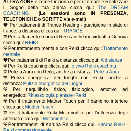
ATTRAZIONE
e come funziona e per ricordare e Realizzare
il Sogno della tua anima
clicca qui:
The DREAM
COACHING
(Le sessioni sono IN PRESENZA,
TELEFONICHE o SCRITTE via e-mail)
💙
Per trattamenti di Trance Healing - guarigione in stato di
trance, a distanza clicca qui:
TRANCE
💙Per trattamenti e corsi di Reiki anche individuali a Genova
clicca qui:
REIKI
💙Per trattamento mentale con Reiki clicca qui:
Trattamento
mentale
💙
Per trattamenti di Reiki a distanza clicca qui:
A distanza
💙Per Reiki coaching
clicca qui:
io vivo Reiki coaching
💙Pulizia Aura con Reiki, anche a distanza:
Pulizia Aura
💙Puliza energetica dei luoghi con Reiki, anche a
distanza:
Pulizia energetica dei luoghi
💙Per riequilibrio fisico, fisiologico, emotivo ed
energetico:
Riflessologia plantare+Reiki
💙Per il trattamento Mather Touch per il bambino interiore
clicca qui:
Mother Touch
💙Per il trattamento Reiki Metamorfico per l'influenza degli
antenati clicca qui:
Metamorfico
💙Per trattamenti di Karuna Reiki clicca qui:
Karuna Reiki -
Reiki compassionevole