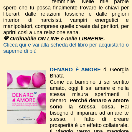
femminile. Nelle mie parole
spero che tu possa finalmente trovare le chiavi per
liberarti dalle relazioni tossiche e dalle prigioni
interiori di narcisisti, vampiri energetici e
manipolatori, comprese quelle create dai genitori, per
aprirti così a una relazione sana.
💙 Ordinabile ON LINE e nelle LIBRERIE.
Clicca qui e vai alla scheda del libro per acquistarlo o
saperne di più
DENARO È AMORE
di Georgia
Briata
Come da bambino ti sei sentito
amato, oggi ti sai amare e nella
stessa misura sperimenti il
denaro.
Perché denaro e amore
sono la stessa cosa.
Hai
bisogno di imparare ad amare te
stesso, il fatto di creare
prosperità è un effetto collaterale.
Il viaggio verso una maggiore