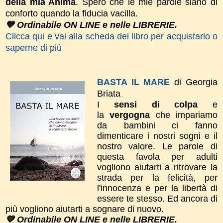
della mia Anima
. Spero che le mie parole siano di
conforto quando la fiducia vacilla.
💙 Ordinabile ON LINE e nelle LIBRERIE.
Clicca qui e vai alla scheda del libro per acquistarlo o
saperne di più
BASTA IL MARE
di Georgia
Briata
I
sensi di colpa
e
la
vergogna
che impariamo
da bambini ci fanno
dimenticare i nostri sogni e il
nostro valore. Le parole di
questa favola per adulti
vogliono aiutarti a ritrovare la
strada per la felicità, per
l'innocenza e per la libertà di
essere te stesso. Ed ancora di
più vogliono aiutarti a sognare di nuovo.
💙 Ordinabile ON LINE e nelle LIBRERIE.