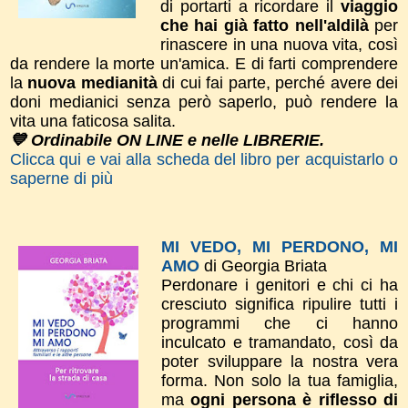
di portarti a ricordare il
viaggio
che hai già fatto nell'aldilà
per
rinascere in una nuova vita, così
da rendere la morte un'amica. E di farti comprendere
la
nuova medianità
di cui fai parte, perché avere dei
doni medianici senza però saperlo, può rendere la
vita una faticosa salita.
💙 Ordinabile ON LINE e nelle LIBRERIE.
Clicca qui e vai alla scheda del libro per acquistarlo o
saperne di più
MI VEDO, MI PERDONO, MI
AMO
di Georgia Briata
Perdonare i genitori e chi ci ha
cresciuto significa ripulire tutti i
programmi che ci hanno
inculcato e tramandato, così da
poter sviluppare la nostra vera
forma.
Non solo la tua
famiglia,
ma
ogni persona è riflesso di