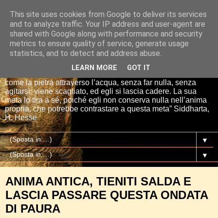
This site uses cookies from Google to deliver its services
Io sono il mio Buddha
and to analyze traffic. Your IP address and user-agent are
shared with Google along with performance and security
metrics to ensure quality of service, generate usage
“Se tu getti una pietra nell’acqua, essa si affretta per la via
statistics, and to detect and address abuse.
più breve fino al fondo. E così è Siddharta, quando ha una
meta, un proposito. Siddharta non fa nulla. Siddharta pensa,
LEARN MORE
GOT IT
aspetta, digiuna, ma passa attraverso le cose del mondo
come la pietra attraverso l’acqua, senza far nulla, senza
agitarsi: viene scagliato, ed egli si lascia cadere. La sua
meta lo tira a sé, poiché egli non conserva nulla nell’anima
propria, che potrebbe contrastare a questa meta” Siddharta,
H. Hesse
▼
▼
ANIMA ANTICA, TIENITI SALDA E
LASCIA PASSARE QUESTA ONDATA
DI PAURA