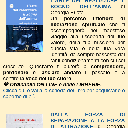
L'ARTE DEL REALIZZARE IL
SOGNO DELL'ANIMA
di
Georgia Briata
Un
percorso interiore di
liberazione spirituale
che ti
accompagnerà nel maestoso
viaggio alla riscoperta del tuo
valore, della tua missione per
questa vita e della tua vera
identità, da sempre nascosta dai
tanti condizionamenti con cui sei
cresciuto. Quest'arte ti aiuterà a
comprendere,
perdonare e lasciare andare
il passato e a
sentire
la voce del tuo cuore
.
💙 Ordinabile ON LINE e nelle LIBRERIE.
Clicca qui e vai alla scheda del libro per acquistarlo o
saperne di più
DALLA FORZA DI
SEPARAZIONE ALLA FORZA
DI ATTRAZIONE
di Georgia