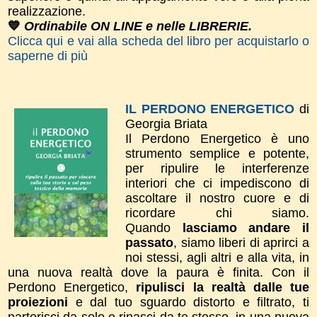
realizzazione.
💙
Ordinabile ON LINE e nelle LIBRERIE.
Clicca qui e vai alla scheda del libro per acquistarlo o
saperne di più
IL PERDONO ENERGETICO
di
Georgia Briata
Il Perdono Energetico è uno
strumento semplice e potente,
per ripulire le interferenze
interiori che ci impediscono di
ascoltare il nostro cuore e di
ricordare chi siamo.
Quando
lasciamo andare il
passato
, siamo liberi di aprirci a
noi stessi, agli altri e alla vita, in
una nuova realtà dove la paura è finita. ​Con il
Perdono Energetico,
ripulisci la realtà dalle tue
proiezioni
e dal tuo sguardo distorto e filtrato, ti
partorisci da solo e rinasci da te stesso, in una nuova