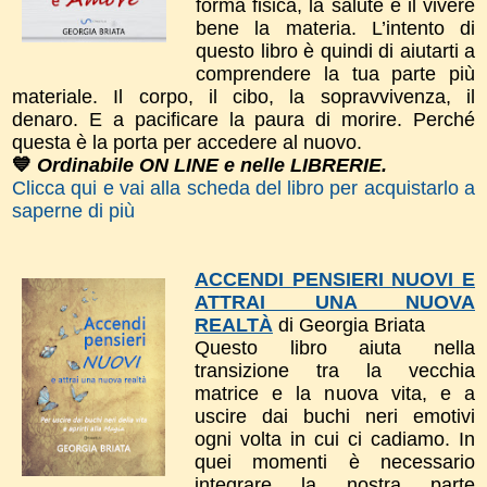
forma fisica, la salute e il vivere
bene la materia. L’intento di
questo libro è quindi di aiutarti a
comprendere la tua parte più
materiale. Il corpo, il cibo, la sopravvivenza, il
denaro. E a pacificare la paura di morire. Perché
questa è la porta per accedere al nuovo.
💙
Ordinabile ON LINE e nelle LIBRERIE.
Clicca qui e vai alla scheda del libro per acquistarlo a
saperne di più
ACCENDI PENSIERI NUOVI E
ATTRAI UNA NUOVA
REALTÀ
di Georgia Briata
Questo libro a
iuta nella
transizione tra la vecchia
matrice e la nuova vita, e a
uscire dai buchi neri emotivi
ogni volta in cui ci cadiamo. In
quei momenti è necessario
integrare la nostra parte