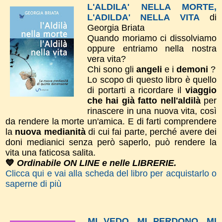
L'ALDILA' NELLA MORTE,
L'ADILDA' NELLA VITA
di
Georgia Briata
Quando moriamo ci dissolviamo
oppure entriamo nella nostra
vera vita?
Chi sono gli
angeli
e i
demoni
?
Lo scopo di questo libro è quello
di portarti a ricordare il
viaggio
che hai già fatto nell'aldilà
per
rinascere in una nuova vita, così
da rendere la morte un'amica. E di farti comprendere
la
nuova medianità
di cui fai parte, perché avere dei
doni medianici senza però saperlo, può rendere la
vita una faticosa salita.
💙
Ordinabile ON LINE e nelle LIBRERIE.
Clicca qui e vai alla scheda del libro per acquistarlo o
saperne di più
MI VEDO, MI PERDONO, MI