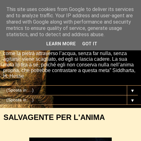
This site uses cookies from Google to deliver its services
Io sono il mio Buddha
and to analyze traffic. Your IP address and user-agent are
shared with Google along with performance and security
metrics to ensure quality of service, generate usage
“Se tu getti una pietra nell’acqua, essa si affretta per la via
statistics, and to detect and address abuse.
più breve fino al fondo. E così è Siddharta, quando ha una
meta, un proposito. Siddharta non fa nulla. Siddharta pensa,
LEARN MORE
GOT IT
aspetta, digiuna, ma passa attraverso le cose del mondo
come la pietra attraverso l’acqua, senza far nulla, senza
agitarsi: viene scagliato, ed egli si lascia cadere. La sua
meta lo tira a sé, poiché egli non conserva nulla nell’anima
propria, che potrebbe contrastare a questa meta” Siddharta,
H. Hesse
▼
▼
SALVAGENTE PER L'ANIMA