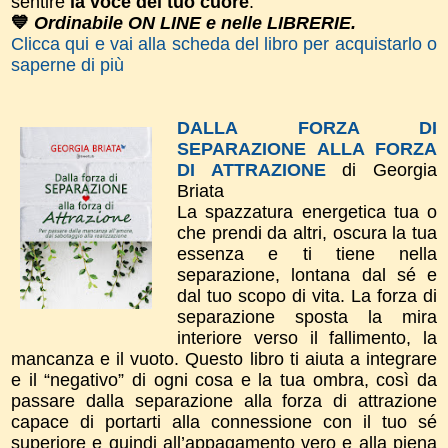
sentire
la voce del tuo cuore
.
💙
Ordinabile ON LINE e nelle LIBRERIE.
Clicca qui e vai alla scheda del libro per acquistarlo o
saperne di più
DALLA FORZA DI
SEPARAZIONE ALLA FORZA
DI ATTRAZIONE
di Georgia
Briata
La spazzatura energetica tua o
che prendi da altri, oscura la tua
essenza e ti tiene nella
separazione, lontana dal sé e
dal tuo scopo di vita. La forza di
separazione sposta la mira
interiore verso il fallimento, la
mancanza e il vuoto. Questo libro ti aiuta a integrare
e il “negativo” di ogni cosa e la tua ombra, così da
passare dalla separazione alla forza di attrazione
capace di portarti alla connessione con il tuo sé
superiore e quindi all’appagamento vero e alla piena