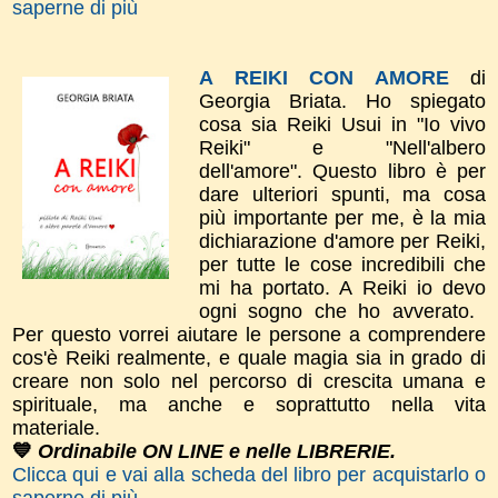
saperne di più
A REIKI CON AMORE
di
Georgia Briata.
Ho spiegato
cosa sia Reiki Usui in "Io vivo
Reiki" e "Nell'albero
dell'amore".
​Questo libro è per
dare
ulteriori spunti, m
a cosa
più importante per me, è la mia
dichiarazione d'amor​e per Reiki,
per tutte le cose incredibili che
mi ha portato. A Reiki io devo
ogni sogno che ho avverato.
Per questo vorrei aiutare le persone a comprendere
cos'è Reiki realmente, e quale magia sia in grado di
creare non solo nel percorso di crescita umana e
spirituale, ma anche e soprattutto nella vita
materiale.
💙
Ordinabile ON LINE e nelle LIBRERIE.
Clicca qui e vai alla scheda del libro per acquistarlo o
saperne di più