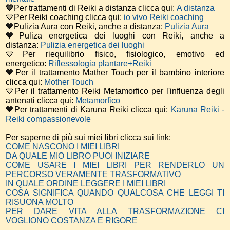
💙
Per trattamenti di Reiki a distanza clicca qui:
A distanza
💙Per Reiki coaching
clicca qui:
io vivo Reiki coaching
💙Pulizia Aura con Reiki, anche a distanza:
Pulizia Aura
💙Puliza energetica dei luoghi con Reiki, anche a
distanza:
Pulizia energetica dei luoghi
💙Per riequilibrio fisico, fisiologico, emotivo ed
energetico:
Riflessologia plantare+Reiki
💙Per il trattamento Mather Touch per il bambino interiore
clicca qui:
Mother Touch
💙Per il trattamento Reiki Metamorfico per l'influenza degli
antenati clicca qui:
Metamorfico
💙Per trattamenti di Karuna Reiki clicca qui:
Karuna Reiki -
Reiki compassionevole
Per saperne di più sui miei libri clicca sui link:
COME NASCONO I MIEI LIBRI
DA QUALE MIO LIBRO PUOI INIZIARE
COME USARE I MIEI LIBRI PER RENDERLO UN
PERCORSO VERAMENTE TRASFORMATIVO
IN QUALE ORDINE LEGGERE I MIEI LIBRI
COSA SIGNIFICA QUANDO QUALCOSA CHE LEGGI TI
RISUONA MOLTO
PER DARE VITA ALLA TRASFORMAZIONE CI
VOGLIONO COSTANZA E RIGORE