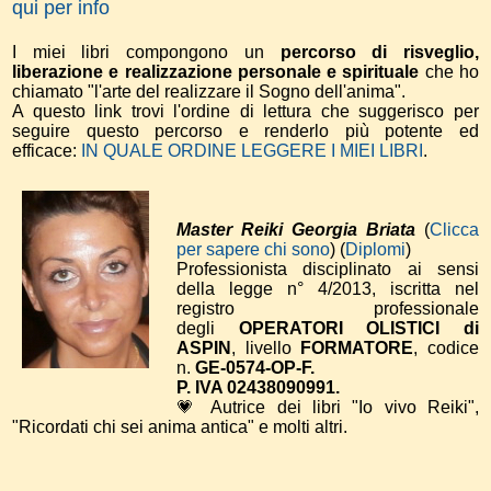
qui per info
I miei libri compongono un
percorso di risveglio,
liberazione e realizzazione personale e spirituale
che ho
chiamato "l'arte del realizzare il Sogno dell'anima".
A questo link trovi l'ordine di lettura che suggerisco per
seguire questo percorso e renderlo più potente ed
efficace:
IN QUALE ORDINE LEGGERE I MIEI LIBRI
.
Master Reiki Georgia Briata
(
Clicca
per sapere chi sono
) (
Diplomi
)
Professionista disciplinato ai sensi
della legge n° 4/2013, iscritta nel
registro professionale
degli
OPERATORI OLISTICI di
ASPIN
, livello
FORMATORE
, codice
n.
GE-0574-OP-F.
P. IVA 02438090991.
💗 Autrice dei libri "Io vivo Reiki",
"Ricordati chi sei anima antica" e molti altri.