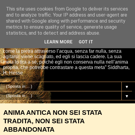
This site uses cookies from Google to deliver its services
Io sono il mio Buddha
and to analyze traffic. Your IP address and user-agent are
shared with Google along with performance and security
metrics to ensure quality of service, generate usage
“Se tu getti una pietra nell’acqua, essa si affretta per la via
statistics, and to detect and address abuse.
più breve fino al fondo. E così è Siddharta, quando ha una
meta, un proposito. Siddharta non fa nulla. Siddharta pensa,
LEARN MORE
GOT IT
aspetta, digiuna, ma passa attraverso le cose del mondo
come la pietra attraverso l’acqua, senza far nulla, senza
agitarsi: viene scagliato, ed egli si lascia cadere. La sua
meta lo tira a sé, poiché egli non conserva nulla nell’anima
propria, che potrebbe contrastare a questa meta” Siddharta,
H. Hesse
▼
▼
ANIMA ANTICA NON SEI STATA
TRADITA, NON SEI STATA
ABBANDONATA